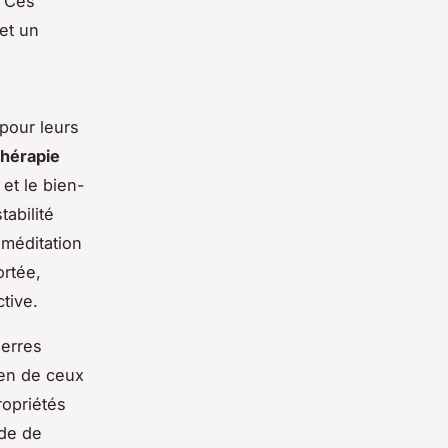
. Ces
 et un
 pour leurs
thérapie
 et le bien-
abilité
 méditation
ortée,
tive.
ierres
dien de ceux
ropriétés
nde de