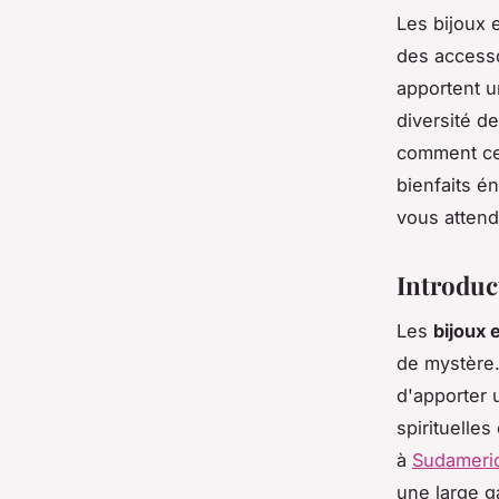
Les bijoux 
des accesso
apportent u
diversité d
comment ces
bienfaits é
vous attend
Introduc
Les
bijoux 
de mystère.
d'apporter 
spirituelle
à
Sudameri
une large g