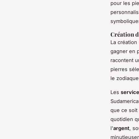
pour les pie
personnalis
symbolique
Création d
La création
gagner en p
racontent u
pierres sél
le zodiaque
Les
service
Sudamerica 
que ce soit
quotidien q
l'
argent
, s
minutieusem