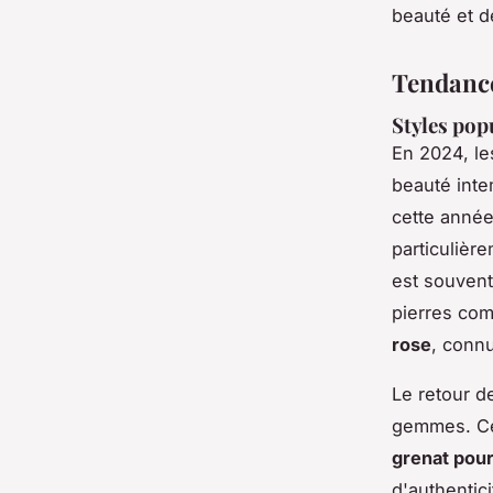
beauté et d
Tendances
Styles pop
En 2024, l
beauté inte
cette année
particulière
est souvent
pierres com
rose
, conn
Le retour 
gemmes. Ce
grenat pour
d'authentic