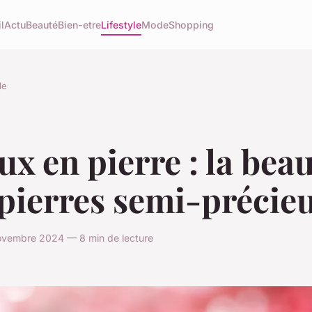
l
Actu
Beauté
Bien-etre
Lifestyle
Mode
Shopping
le
ux en pierre : la bea
pierres semi-précie
ovembre 2024 — 8 min de lecture