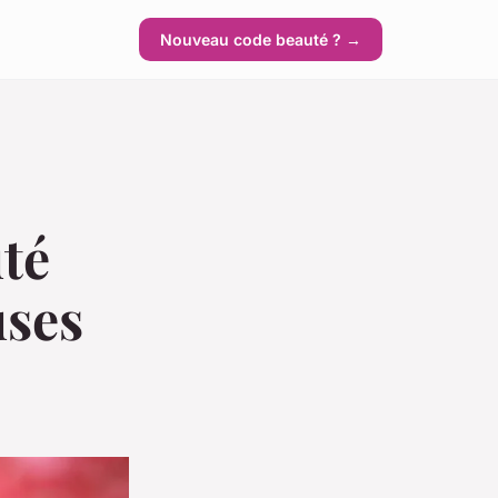
Nouveau code beauté ? →
uté
uses