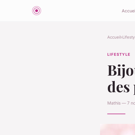
Accuei
Accueil
›
Lifesty
LIFESTYLE
Bijo
des 
Mathis — 7 n