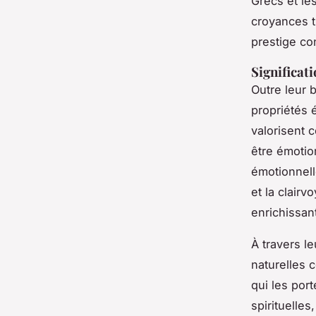
Grecs et le
croyances t
prestige co
Significati
Outre leur 
propriétés 
valorisent c
être émotio
émotionnell
et la clairv
enrichissan
À travers le
naturelles c
qui les port
spirituelle