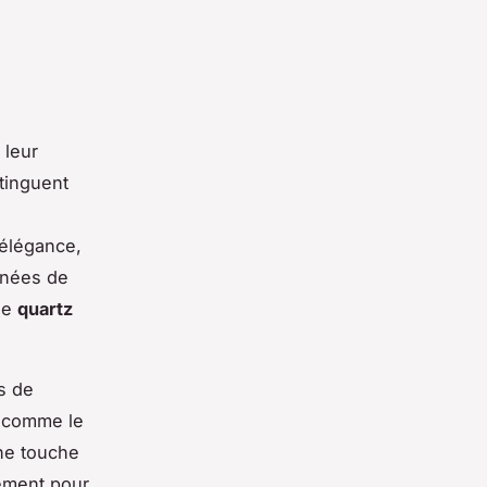
 leur
stinguent
l'élégance,
rnées de
 le
quartz
s de
 comme le
une touche
uement pour