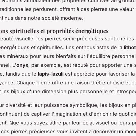
s Romains attribuaient des propriétés curatives au
grenat
raditionnelles perdurent, offrant à ces pierres une valeur
ntinus dans notre société moderne.
ons spirituelles et propriétés énergétiques
beauté visuelle, les pierres semi-précieuses sont chéries
énergétiques et spirituelles. Les enthousiastes de la
litho
es minéraux pour leurs bienfaits sur l'équilibre personnel
nnel. L'
onyx
, par exemple, est réputé pour apporter une st
e, tandis que le
lapis-lazuli
est apprécié pour favoriser la
oyance. Chaque pierre offre une raison d'être choisie et p
t les bijoux d'une dimension plus personnelle et introspec
ur diversité et leur puissance symbolique, les bijoux en p
ontinuent de captiver l'imagination et d'enrichir le quoti
ent. Que vous soyez attiré par leur éclat visuel ou leurs p
s, ces pierres précieuses vous invitent à découvrir un mo