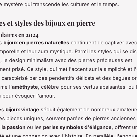
e mystère qui transcende les cultures et le temps.
 et styles des bijoux en pierre
ulaires en 2024
es
bijoux en pierres naturelles
continuent de captiver avec
mporelle et leur aura mystique. Parmi les styles qui se di
, le design minimaliste avec des pierres précieuses est
ment prisé. Ce style, qui met l'accent sur la simplicité et 
 caractérisé par des pendentifs délicats et des bagues o
me l'
améthyste
, célèbre pour ses vertus apaisantes, ou
u pour évoquer l'amour.
des
bijoux vintage
séduit également de nombreux amateur
s pièces uniques, souvent parées de pierres anciennes
 la passion
ou les
perles symboles d'élégance
, offrent 
ité et une connexion avec l'histoire. En parallèle, l'engo