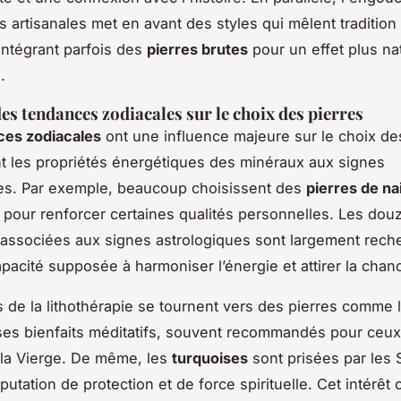
s artisanales met en avant des styles qui mêlent tradition 
intégrant parfois des
pierres brutes
pour un effet plus nat
.
des tendances zodiacales sur le choix des pierres
ces zodiacales
ont une influence majeure sur le choix des
t les propriétés énergétiques des minéraux aux signes
es. Par exemple, beaucoup choisissent des
pierres de n
 pour renforcer certaines qualités personnelles. Les dou
associées aux signes astrologiques sont largement rech
apacité supposée à harmoniser l’énergie et attirer la chan
 de la lithothérapie se tournent vers des pierres comme 
es bienfaits méditatifs, souvent recommandés pour ceu
 la Vierge. De même, les
turquoises
sont prisées par les S
putation de protection et de force spirituelle. Cet intérêt 