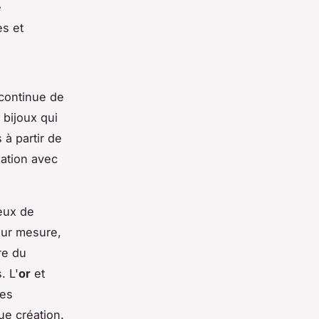
e
es et
 continue de
 bijoux qui
 à partir de
lation avec
eux de
sur mesure,
re du
. L'
or
et
ies
ue création.