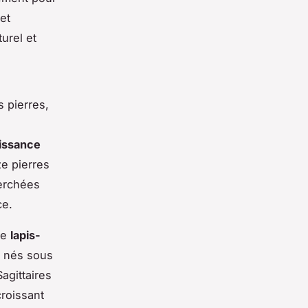
et
urel et
 pierres,
aissance
ze pierres
erchées
ce.
le
lapis-
x nés sous
agittaires
croissant