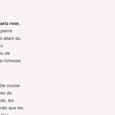
artz rose
,
 pierre
s allant du
ux
u de
la richesse
le crucial
les de
ple, les
ndis que les