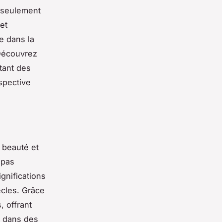
s seulement
et
e dans la
 Découvrez
tant des
ospective
 beauté et
 pas
gnifications
ècles. Grâce
, offrant
s dans des