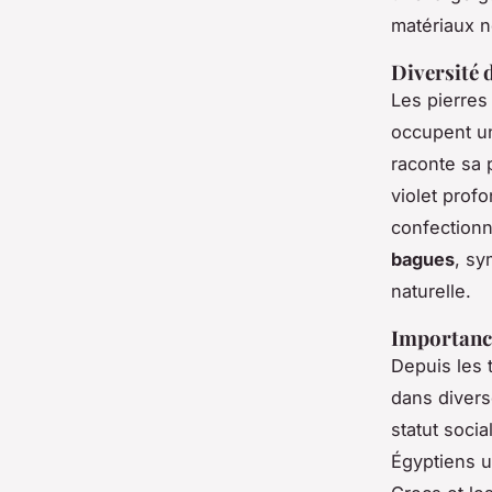
matériaux n
Diversité d
Les pierres
occupent un
raconte sa p
violet profo
confectionn
bagues
, sy
naturelle.
Importance
Depuis les 
dans divers
statut socia
Égyptiens ut