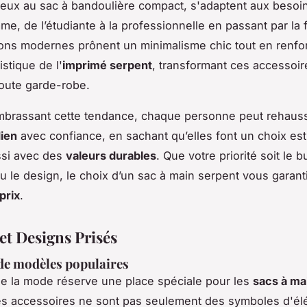
eux au sac à bandoulière compact, s'adaptent aux besoi
e, de l’étudiante à la professionnelle en passant par la f
ions modernes prônent un minimalisme chic tout en renfo
istique de l'
imprimé serpent
, transformant ces accessoi
oute garde-robe.
embrassant cette tendance, chaque personne peut rehaus
dien
avec confiance, en sachant qu’elles font un choix est
ssi avec des
valeurs durables
. Que votre priorité soit le b
 ou le design, le choix d’un sac à main serpent vous garant
 prix
.
et Designs Prisés
de modèles populaires
e la mode réserve une place spéciale pour les
sacs à ma
es accessoires ne sont pas seulement des symboles d'él