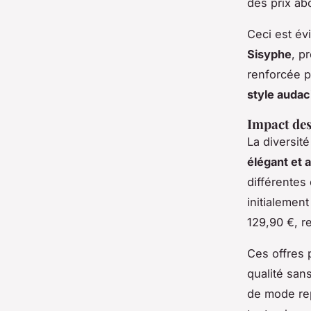
des prix ab
Ceci est é
Sisyphe
, p
renforcée pa
style audac
Impact des 
La diversit
élégant et 
différentes
initialemen
129,90 €, r
Ces offres
qualité san
de mode re