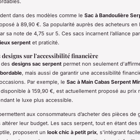
ordables.
vident dans des modèles comme le
Sac à Bandoulière Ser
roposé à 89,90 €. Sa popularité auprès des acheteurs en 
r sa note de 4,75 sur 5. Ces sacs incarnent l’alliance par
ieux serpent
et praticité.
designs sur l'accessibilité financière
é des
designs sac serpent
permet non seulement d'affirm
abordable
, mais aussi de garantir une accessibilité financ
 occasions. Par exemple, le
Sac à Main Cabas Serpent Mi
t disponible à 159,90 €, est actuellement proposé au prix 
endant le luxe plus accessible.
 permettent aux consommateurs d’acheter des pièces de 
s altérer leur budget. Les sacs serpent, tout en étant de
ptile, proposent un
look chic à petit prix
, s'intégrant faci