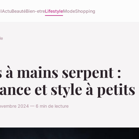
l
Actu
Beauté
Bien-etre
Lifestyle
Mode
Shopping
le
 à mains serpent :
ance et style à petits
ovembre 2024 — 6 min de lecture