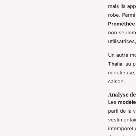
mais ils ap
robe. Parmi
Prométhée
non seuleme
utilisatrice
Un autre mod
Thalia
, au p
minutieuse,
saison.
Analyse de
Les
modèle
parti de la 
vestimentair
intemporel 