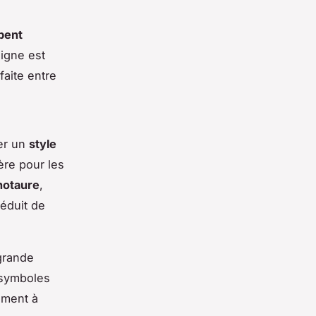
pent
ligne est
faite entre
er un
style
ière pour les
notaure
,
réduit de
grande
s symboles
lement à