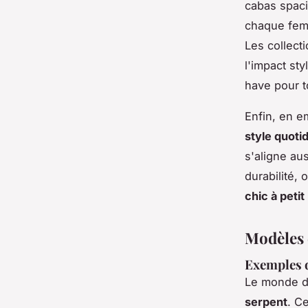
cabas spaci
chaque femm
Les collect
l'impact styl
have pour t
Enfin, en 
style quoti
s'aligne au
durabilité,
chic à petit
Modèles 
Exemples 
Le monde d
serpent
. C