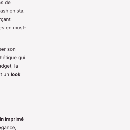
ns de
ashionista.
rçant
res en must-
ser son
hétique qui
udget, la
it un
look
in imprimé
égance,