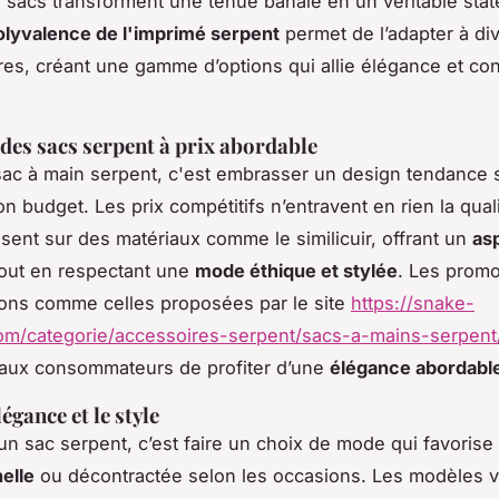
 sacs transforment une tenue banale en un véritable sta
olyvalence de l'imprimé serpent
permet de l’adapter à div
res, créant une gamme d’options qui allie élégance et con
des sacs serpent à prix abordable
sac à main serpent, c'est embrasser un design tendance 
n budget. Les prix compétitifs n’entravent en rien la qual
isent sur des matériaux comme le similicuir, offrant un
as
out en respectant une
mode éthique et stylée
. Les promo
ions comme celles proposées par le site
https://snake-
om/categorie/accessoires-serpent/sacs-a-mains-serpent
 aux consommateurs de profiter d’une
élégance abordabl
légance et le style
un sac serpent, c’est faire un choix de mode qui favoris
elle
ou décontractée selon les occasions. Les modèles v