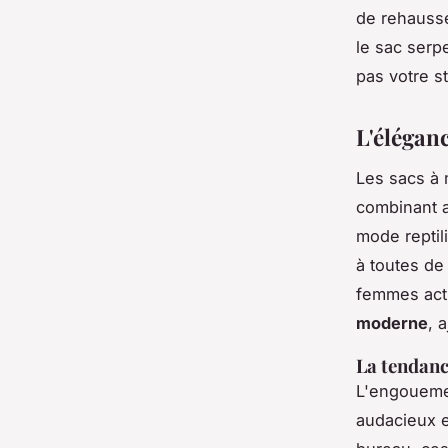
de rehausse
le sac serp
pas votre st
L'élégan
Les sacs à
combinant a
mode reptil
à toutes de
femmes
act
moderne
, 
La tendanc
L'engouemen
audacieux e