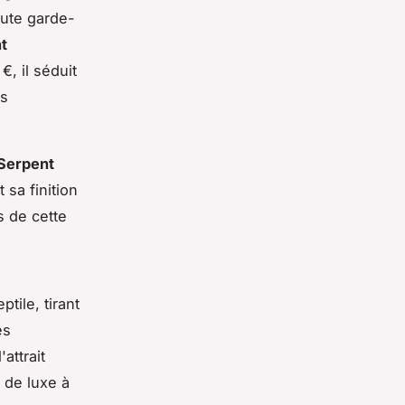
oute garde-
t
, il séduit
es
Serpent
 sa finition
s de cette
tile, tirant
es
attrait
 de luxe à