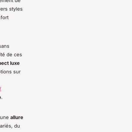
tement de
ers styles
fort
sans
ité de ces
pect luxe
tions sur
/
e
.
e une
allure
ariés, du