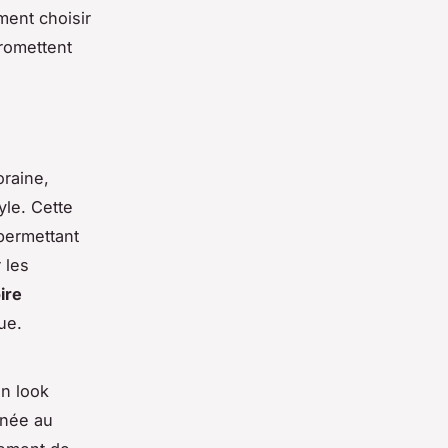
ment choisir
promettent
raine,
yle. Cette
permettant
 les
ire
ue.
un look
rnée au