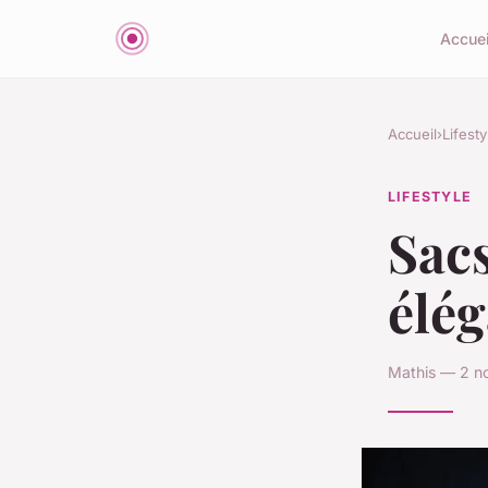
Accuei
Accueil
›
Lifesty
LIFESTYLE
Sacs
élég
Mathis — 2 n