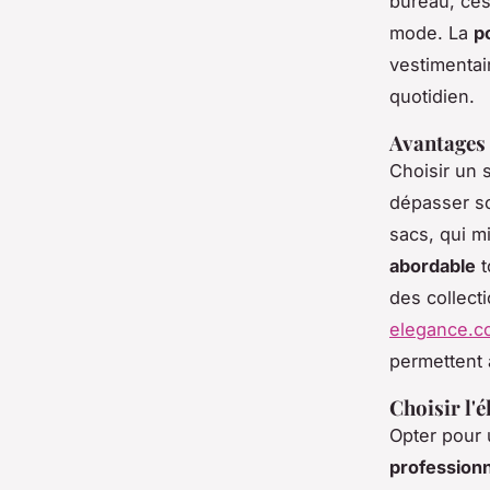
bureau, ces
mode. La
p
vestimentai
quotidien.
Avantages 
Choisir un 
dépasser so
sacs, qui m
abordable
t
des collect
elegance.c
permettent
Choisir l'é
Opter pour 
professionn